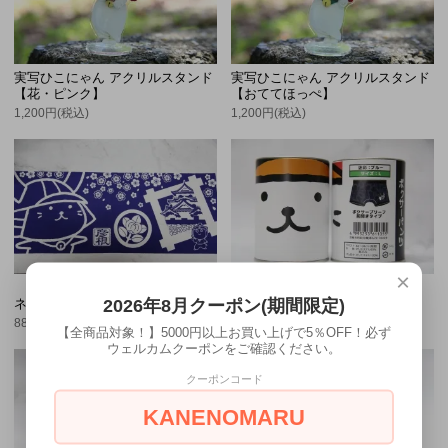
実写ひこにゃん アクリルスタンド
実写ひこにゃん アクリルスタンド
【花・ピンク】
【おててほっぺ】
1,200円(税込)
1,200円(税込)
×
ひこにゃん 限定手ぬぐい
ひこにゃん 缶パンツ 【迷彩ブル
2026年8月クーポン(期間限定)
ネイビー【35㎝×90㎝】
ー】
880円(税込)
1,980円(税込)
【全商品対象！】5000円以上お買い上げで5％OFF！必ず
ウェルカムクーポンをご確認ください。
クーポンコード
KANENOMARU