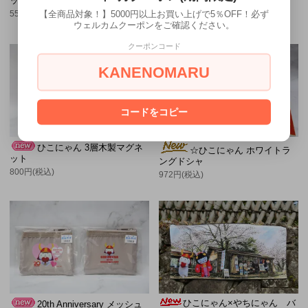
ック 【B6サイズ】 桜
ト缶バッジ
【全商品対象！】5000円以上お買い上げで5％OFF！必ず
550円(税込)
550円(税込)
ウェルカムクーポンをご確認ください。
クーポンコード
KANENOMARU
コードをコピー
ひこにゃん 3層木製マグネ
☆ひこにゃん ホワイトラ
ット
ングドシャ
800円(税込)
972円(税込)
ひこにゃん×やちにゃん バ
20th Anniversary メッシュ