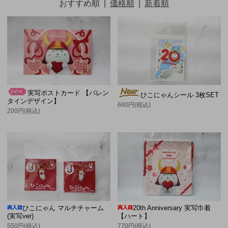
おすすめ順
|
価格順
|
新着順
実写ポストカード 【バレン
ひこにゃんシール 3枚SET
タインデザイン】
660円(税込)
200円(税込)
ひこにゃん マルチチャーム
20th Anniversary 実写巾着
(実写ver)
【ハート】
550円(税込)
770円(税込)