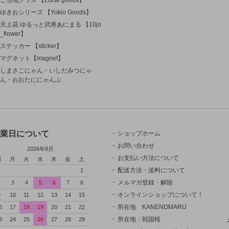
ゆきおシリーズ 【Yukio Goods】
天上花 ゆるっと武将あにまる 【10jo
_flower】
ステッカー 【sticker】
マグネット【magnet】
しまさこにゃん・いしだみつにゃ
ん・おおたににゃんぶ
業日について
ショップホーム
お問い合わせ
2026年8月
お支払い方法について
日
月
火
水
木
金
土
配送方法・送料について
1
メルマガ登録・解除
2
3
4
5
6
7
8
オンラインショップについて！
9
10
11
12
13
14
15
所在地 KANENOMARU
6
17
18
19
20
21
22
所在地：戦国桜
3
24
25
26
27
28
29