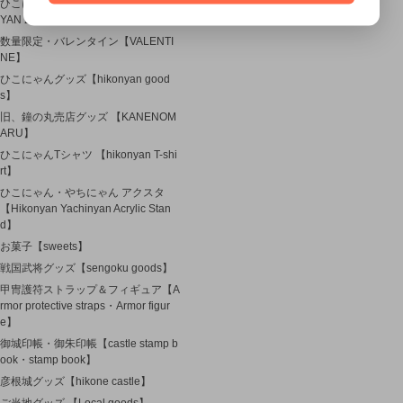
ひこにゃん 20周年 グッズ 【HIKON
YAN 20th Anniversary】
数量限定・バレンタイン【VALENTI
NE】
ひこにゃんグッズ【hikonyan good
s】
旧、鐘の丸売店グッズ 【KANENOM
ARU】
ひこにゃんTシャツ 【hikonyan T-shi
rt】
ひこにゃん・やちにゃん アクスタ
【Hikonyan Yachinyan Acrylic Stan
d】
お菓子【sweets】
戦国武将グッズ【sengoku goods】
甲冑護符ストラップ＆フィギュア【A
rmor protective straps・Armor figur
e】
御城印帳・御朱印帳【castle stamp b
ook・stamp book】
彦根城グッズ【hikone castle】
ご当地グッズ 【Local goods】