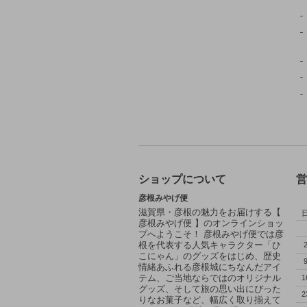
ショップについて
営
彦根みやげ便
滋賀県・彦根の魅力をお届けする【
彦根みやげ便 】のオンラインショッ
プへようこそ！ 彦根みやげ便では彦
根を代表する人気キャラクター「ひ
こにゃん」のグッズをはじめ、歴史
情緒あふれる彦根城にちなんだアイ
テム、ご当地ならではのオリジナル
1
グッズ、そして旅の思い出にぴった
2
りなお菓子など、幅広く取り揃えて