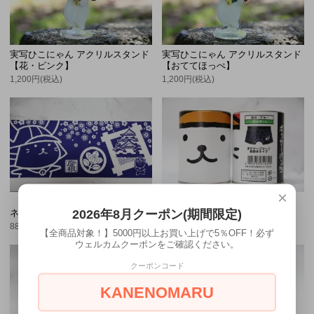
実写ひこにゃん アクリルスタンド
実写ひこにゃん アクリルスタンド
【花・ピンク】
【おててほっぺ】
1,200円(税込)
1,200円(税込)
×
ひこにゃん 限定手ぬぐい
ひこにゃん 缶パンツ 【迷彩ブル
2026年8月クーポン(期間限定)
ネイビー【35㎝×90㎝】
ー】
880円(税込)
1,980円(税込)
【全商品対象！】5000円以上お買い上げで5％OFF！必ず
ウェルカムクーポンをご確認ください。
クーポンコード
KANENOMARU