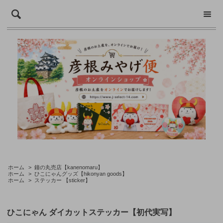
ホーム
>
鐘の丸売店【kanenomaru】
ホーム
>
ひこにゃんグッズ【hikonyan goods】
ホーム
>
ステッカー 【sticker】
ひこにゃん ダイカットステッカー【初代実写】