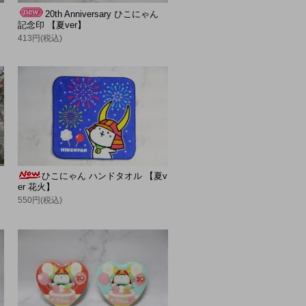
20th Anniversary ひこにゃん
記念印 【夏ver】
413円(税込)
ひこにゃん ハンドタオル 【夏v
er 花火】
550円(税込)