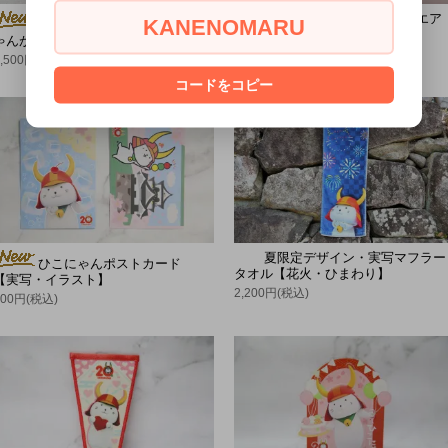
ひこにゃん ジュートスクエア
KANENOMARU
限定フェイスタオル ひこに
パイピングトート【M】
ゃんがいっぱい
1,650円(税込)
2,500円(税込)
コードをコピー
夏限定デザイン・実写マフラー
ひこにゃんポストカード
タオル【花火・ひまわり】
【実写・イラスト】
2,200円(税込)
200円(税込)