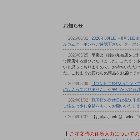
大人気！ひこにゃんぬいぐるみ
お知らせ
2026/08/01
2026年8月1日～8月3
ルカムクーポンをご確認下さい。クーポ
2026/05/25
平素より鐘の丸売店をご利
で閉店する運びとなりました。これまで多
いと思っておりますので、お待ちいただ
た。これまでと変わらぬ商品をお届けで
2024/03/30
【コンビニ後払いについて
には入っておりません。※発行から14日
2024/01/02
戦国桜の定休日は発送作
ご注文は少し余裕をもってお願いいたし
2024/01/01
【お願い】info@j-se
【
ご注文時の住所入力についての