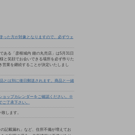
ポンを使った方が対象となりますので、必ずウェ
ある「彦根城内 鐘の丸売店」は5月31日
皆様と笑顔でお会いできる場所を必ず作りた
き営業を継続することが決定いたしまし
商品とは別に後日郵送されます。商品と一緒
ショップカレンダーをご確認ください。※
でご了承下さい。
願い致します。
号の記載漏れ」など、住所不備が増えてお