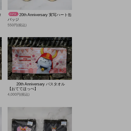
タ
20th Anniversary 実写ハート缶
バッジ
550円(税込)
20th Anniversary バスタオル
【おててほっぺ】
4,000円(税込)