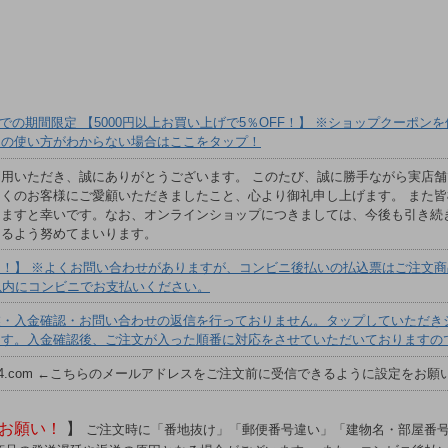
1日までの期間限定 【5000円以上お買い上げで5％OFF！】 ※ショップクー
ンの使い方がわからない場合はここをタップ！
用いただき、誠にありがとうございます。 このたび、誠に勝手ながら実店舗で
くのお客様にご愛顧いただきましたこと、心より御礼申し上げます。 また
けますと幸いです。なお、オンラインショップにつきましては、今後も引き続
きるよう努めてまいります。
！】 ※よくお問い合わせがありますが、コンビニ後払いの払込票はご注文
以内にコンビニでお支払いください。
業・入金確認・お問い合わせの返信を行っておりません。タップしていただき
ます。入金確認後、ご注文が入った順番に対応をさせていただいておりますの
lect-14.com ←こちらのメールアドレスをご注文前に受信できるように設定をお
お願い！
】
ご注文時に「番地抜け」「郵便番号違い」「建物名・部屋番