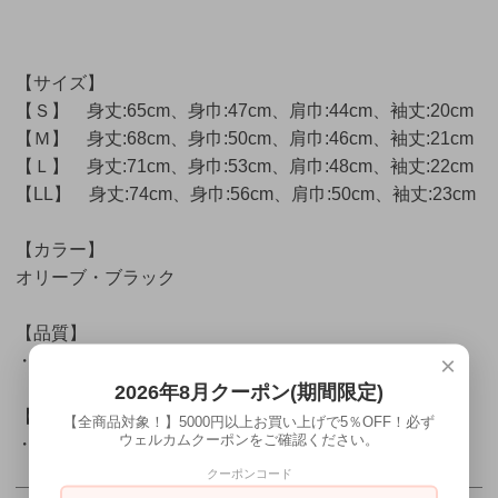
【サイズ】
【Ｓ】 身丈:65cm、身巾:47cm、肩巾:44cm、袖丈:20cm
【Ｍ】 身丈:68cm、身巾:50cm、肩巾:46cm、袖丈:21cm
【Ｌ】 身丈:71cm、身巾:53cm、肩巾:48cm、袖丈:22cm
【LL】 身丈:74cm、身巾:56cm、肩巾:50cm、袖丈:23cm
【カラー】
オリーブ・ブラック
【品質】
×
・メッシュ
2026年8月クーポン(期間限定)
【素材】
【全商品対象！】5000円以上お買い上げで5％OFF！必ず
ウェルカムクーポンをご確認ください。
・ポリエステル100％
クーポンコード