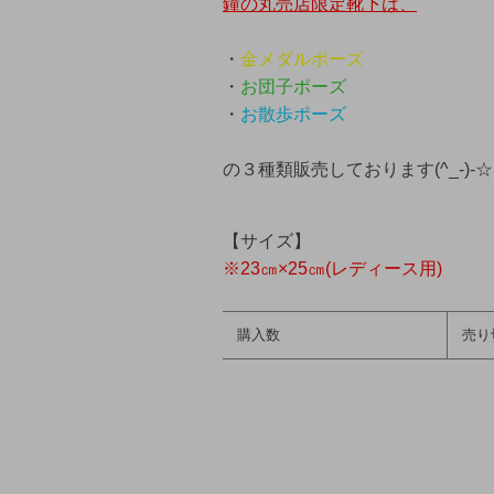
鐘の丸売店限定靴下は、
・
金メダルポーズ
・
お団子ポーズ
・
お散歩ポーズ
の３種類販売しております(^_-)-☆
【サイズ】
※23㎝×25㎝(レディース用)
購入数
売り