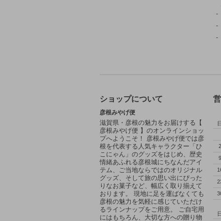
ショップについて
営
彦根みやげ便
滋賀県・彦根の魅力をお届けする【
彦根みやげ便 】のオンラインショッ
プへようこそ！ 彦根みやげ便では彦
根を代表する人気キャラクター「ひ
こにゃん」のグッズをはじめ、歴史
情緒あふれる彦根城にちなんだアイ
テム、ご当地ならではのオリジナル
1
グッズ、そして旅の思い出にぴった
2
りなお菓子など、幅広く取り揃えて
おります。 現地に足を運ばなくても
3
彦根の魅力を気軽に感じていただけ
るラインナップをご用意。 ご自宅用
にはもちろん、大切な方への贈り物