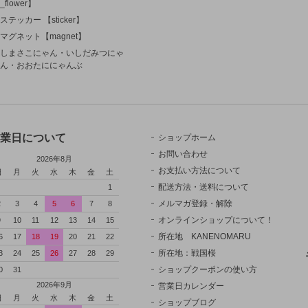
_flower】
ステッカー 【sticker】
マグネット【magnet】
しまさこにゃん・いしだみつにゃ
ん・おおたににゃんぶ
業日について
ショップホーム
お問い合わせ
2026年8月
お支払い方法について
日
月
火
水
木
金
土
配送方法・送料について
1
メルマガ登録・解除
2
3
4
5
6
7
8
オンラインショップについて！
9
10
11
12
13
14
15
所在地 KANENOMARU
6
17
18
19
20
21
22
所在地：戦国桜
3
24
25
26
27
28
29
ショップクーポンの使い方
0
31
2026年9月
営業日カレンダー
日
月
火
水
木
金
土
ショップブログ