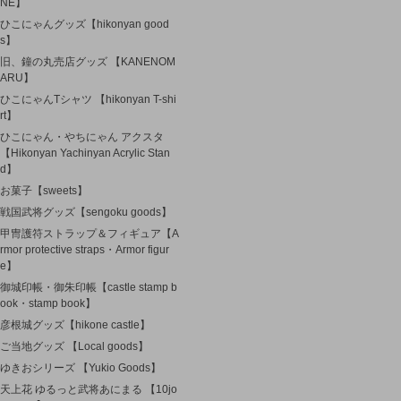
NE】
ひこにゃんグッズ【hikonyan good
s】
旧、鐘の丸売店グッズ 【KANENOM
ARU】
ひこにゃんTシャツ 【hikonyan T-shi
rt】
ひこにゃん・やちにゃん アクスタ
【Hikonyan Yachinyan Acrylic Stan
d】
お菓子【sweets】
戦国武将グッズ【sengoku goods】
甲冑護符ストラップ＆フィギュア【A
rmor protective straps・Armor figur
e】
御城印帳・御朱印帳【castle stamp b
ook・stamp book】
彦根城グッズ【hikone castle】
ご当地グッズ 【Local goods】
ゆきおシリーズ 【Yukio Goods】
天上花 ゆるっと武将あにまる 【10jo