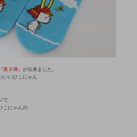
『
第３弾
』が出来ました。
わいいひこにゃん
ジで
ひこにゃんの
。