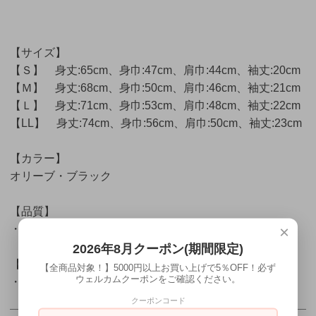
【サイズ】
【Ｓ】 身丈:65cm、身巾:47cm、肩巾:44cm、袖丈:20cm
【Ｍ】 身丈:68cm、身巾:50cm、肩巾:46cm、袖丈:21cm
【Ｌ】 身丈:71cm、身巾:53cm、肩巾:48cm、袖丈:22cm
【LL】 身丈:74cm、身巾:56cm、肩巾:50cm、袖丈:23cm
【カラー】
オリーブ・ブラック
【品質】
×
・メッシュ
2026年8月クーポン(期間限定)
【素材】
【全商品対象！】5000円以上お買い上げで5％OFF！必ず
ウェルカムクーポンをご確認ください。
・ポリエステル100％
クーポンコード