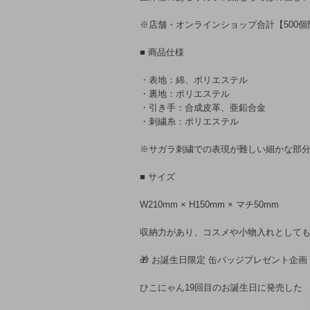
※店舗・オンラインショップ合計【500
■ 商品仕様
・表地：綿、ポリエステル
・裏地：ポリエステル
・引き手：合成皮革、亜鉛合金
・刺繍糸：ポリエステル
※サガラ刺繍での表現が難しい細かな部
■ サイズ
W210mm × H150mm × マチ50mm
収納力があり、コスメや小物入れとして
🎁 お誕生日限定 缶バッジプレゼント企画
ひこにゃん19回目のお誕生日に発売した