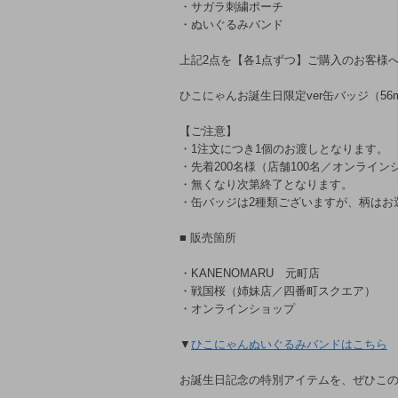
・サガラ刺繍ポーチ
・ぬいぐるみバンド
上記2点を【各1点ずつ】ご購入のお客様
ひこにゃんお誕生日限定ver缶バッジ（5
【ご注意】
・1注文につき1個のお渡しとなります。
・先着200名様（店舗100名／オンライン
・無くなり次第終了となります。
・缶バッジは2種類ございますが、柄はお
■ 販売箇所
・KANENOMARU 元町店
・戦国桜（姉妹店／四番町スクエア）
・オンラインショップ
▼
ひこにゃんぬいぐるみバンドはこちら
お誕生日記念の特別アイテムを、ぜひこ