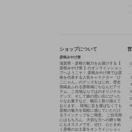
ショップについて
営
彦根みやげ便
滋賀県・彦根の魅力をお届けする【
彦根みやげ便 】のオンラインショッ
プへようこそ！ 彦根みやげ便では彦
根を代表する人気キャラクター「ひ
こにゃん」のグッズをはじめ、歴史
情緒あふれる彦根城にちなんだアイ
テム、ご当地ならではのオリジナル
1
グッズ、そして旅の思い出にぴった
2
りなお菓子など、幅広く取り揃えて
おります。 現地に足を運ばなくても
3
彦根の魅力を気軽に感じていただけ
るラインナップをご用意。 ご自宅用
にはもちろん、大切な方への贈り物
にもオススメです。ぜひ、心ときめ
く彦根のお土産をオンラインショッ