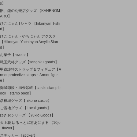
s】
旧、鐘の丸売店グッズ 【KANENOM
ARU】
ひこにゃんTシャツ 【hikonyan T-shi
rt】
ひこにゃん・やちにゃん アクスタ
【Hikonyan Yachinyan Acrylic Stan
d】
お菓子【sweets】
戦国武将グッズ【sengoku goods】
甲冑護符ストラップ＆フィギュア【A
rmor protective straps・Armor figur
e】
御城印帳・御朱印帳【castle stamp b
ook・stamp book】
彦根城グッズ【hikone castle】
ご当地グッズ 【Local goods】
ゆきおシリーズ 【Yukio Goods】
天上花 ゆるっと武将あにまる 【10jo
_flower】
ステッカー 【sticker】