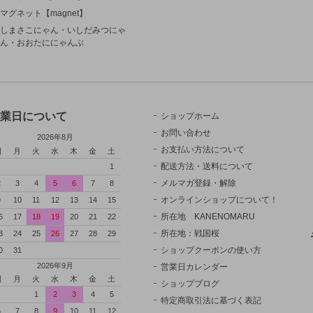
マグネット【magnet】
しまさこにゃん・いしだみつにゃ
ん・おおたににゃんぶ
業日について
ショップホーム
お問い合わせ
2026年8月
お支払い方法について
日
月
火
水
木
金
土
配送方法・送料について
1
メルマガ登録・解除
2
3
4
5
6
7
8
オンラインショップについて！
9
10
11
12
13
14
15
所在地 KANENOMARU
6
17
18
19
20
21
22
所在地：戦国桜
3
24
25
26
27
28
29
ショップクーポンの使い方
0
31
2026年9月
営業日カレンダー
日
月
火
水
木
金
土
ショップブログ
1
2
3
4
5
特定商取引法に基づく表記
6
7
8
9
10
11
12