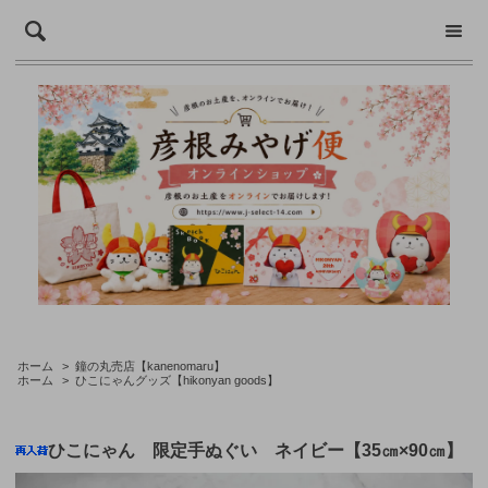
ホーム
>
鐘の丸売店【kanenomaru】
ホーム
>
ひこにゃんグッズ【hikonyan goods】
ひこにゃん 限定手ぬぐい ネイビー【35㎝×90㎝】