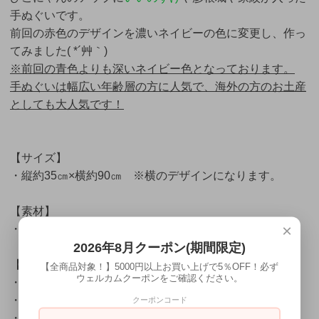
手ぬぐいです。
前回の赤色のデザインを濃いネイビーの色に変更し、作っ
てみました( *´艸｀)
※前回の青色よりも深いネイビー色となっております。
手ぬぐいは幅広い年齢層の方に人気で、海外の方のお土産
としても大人気です！
【サイズ】
・縦約35㎝×横約90㎝ ※横のデザインになります。
【素材】
×
・綿100％
日本製(made in japan)
2026年8月クーポン(期間限定)
【お取り扱い上の注意！】
【全商品対象！】5000円以上お買い上げで5％OFF！必ず
ウェルカムクーポンをご確認ください。
・
特殊染色ですので、若干色落ちする恐れがあります。
・
洗濯の際は、色が移る場合があります。
クーポンコード
・
他のものと一緒に洗濯するのは避けてください。