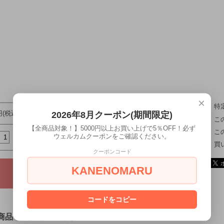
×
特
2026年8月クーポン(期間限定)
円(税込)
こ
【全商品対象！】5000円以上お買い上げで5％OFF！必ず
こ
ウェルカムクーポンをご確認ください。
買
クーポンコード
KANENOMARU
コードをコピー
商品も購入しています