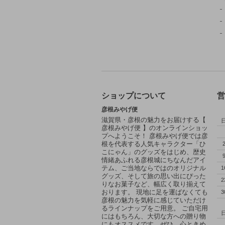
ショップについて
営
彦根みやげ便
滋賀県・彦根の魅力をお届けする【
彦根みやげ便 】のオンラインショッ
プへようこそ！ 彦根みやげ便では彦
根を代表する人気キャラクター「ひ
こにゃん」のグッズをはじめ、歴史
情緒あふれる彦根城にちなんだアイ
テム、ご当地ならではのオリジナル
1
グッズ、そして旅の思い出にぴった
2
りなお菓子など、幅広く取り揃えて
おります。 現地に足を運ばなくても
3
彦根の魅力を気軽に感じていただけ
るラインナップをご用意。 ご自宅用
にはもちろん、大切な方への贈り物
にもオススメです。ぜひ、心ときめ