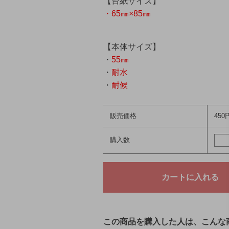
【台紙サイズ】
・65㎜×85㎜
【本体サイズ】
・
55㎜
・
耐水
・
耐候
販売価格
450
購入数
この商品を購入した人は、こんな