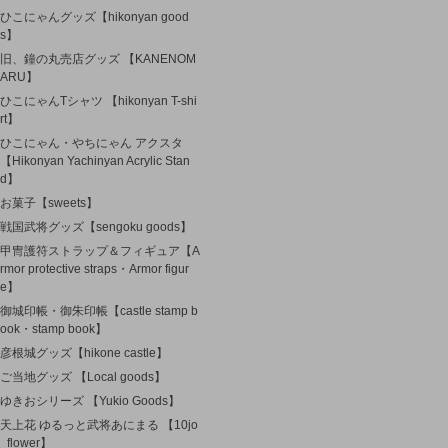
ひこにゃんグッズ【hikonyan good
s】
旧、鐘の丸売店グッズ 【KANENOM
ARU】
ひこにゃんTシャツ 【hikonyan T-shi
rt】
ひこにゃん・やちにゃん アクスタ
【Hikonyan Yachinyan Acrylic Stan
d】
お菓子【sweets】
戦国武将グッズ【sengoku goods】
甲冑護符ストラップ＆フィギュア【A
rmor protective straps・Armor figur
e】
御城印帳・御朱印帳【castle stamp b
ook・stamp book】
彦根城グッズ【hikone castle】
ご当地グッズ 【Local goods】
ゆきおシリーズ 【Yukio Goods】
天上花 ゆるっと武将あにまる 【10jo
_flower】