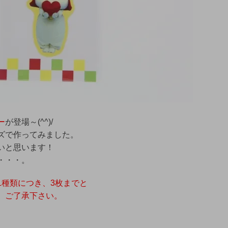
ー
が登場～(^^)/
ズで作ってみました。
いと思います！
・・・。
1種類につき、3枚までと
。ご了承下さい。