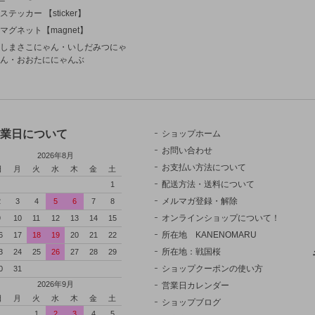
ステッカー 【sticker】
マグネット【magnet】
しまさこにゃん・いしだみつにゃ
ん・おおたににゃんぶ
業日について
ショップホーム
お問い合わせ
2026年8月
お支払い方法について
日
月
火
水
木
金
土
配送方法・送料について
1
メルマガ登録・解除
2
3
4
5
6
7
8
オンラインショップについて！
9
10
11
12
13
14
15
所在地 KANENOMARU
6
17
18
19
20
21
22
所在地：戦国桜
3
24
25
26
27
28
29
ショップクーポンの使い方
0
31
2026年9月
営業日カレンダー
日
月
火
水
木
金
土
ショップブログ
1
2
3
4
5