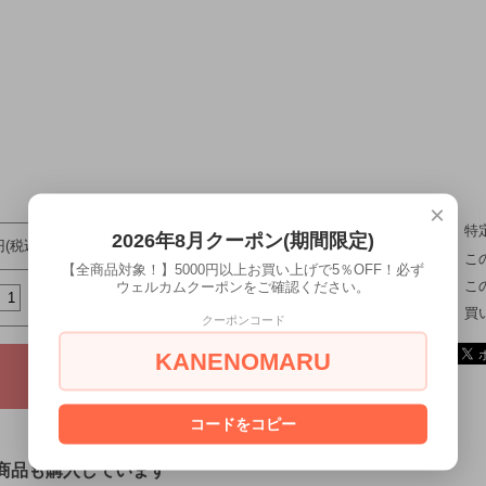
×
特
2026年8月クーポン(期間限定)
円(税込)
こ
【全商品対象！】5000円以上お買い上げで5％OFF！必ず
こ
ウェルカムクーポンをご確認ください。
買
クーポンコード
KANENOMARU
コードをコピー
商品も購入しています