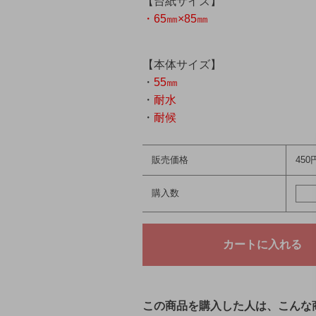
【台紙サイズ】
・65㎜×85㎜
【本体サイズ】
・
55㎜
・
耐水
・
耐候
販売価格
450
購入数
この商品を購入した人は、こんな