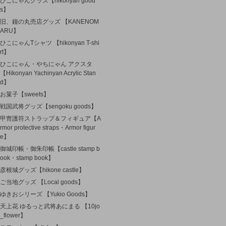
ひこにゃんグッズ【hikonyan good
s】
旧、鐘の丸売店グッズ 【KANENOM
ARU】
ひこにゃんTシャツ 【hikonyan T-shi
rt】
ひこにゃん・やちにゃん アクスタ
【Hikonyan Yachinyan Acrylic Stan
d】
お菓子【sweets】
戦国武将グッズ【sengoku goods】
甲冑護符ストラップ＆フィギュア【A
rmor protective straps・Armor figur
e】
御城印帳・御朱印帳【castle stamp b
ook・stamp book】
彦根城グッズ【hikone castle】
ご当地グッズ 【Local goods】
ゆきおシリーズ 【Yukio Goods】
天上花 ゆるっと武将あにまる 【10jo
_flower】