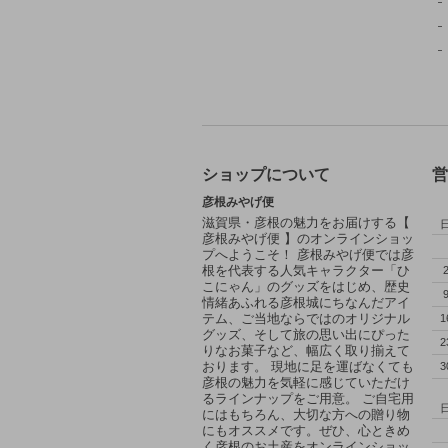
ショップについて
営
彦根みやげ便
滋賀県・彦根の魅力をお届けする【
彦根みやげ便 】のオンラインショッ
プへようこそ！ 彦根みやげ便では彦
根を代表する人気キャラクター「ひ
こにゃん」のグッズをはじめ、歴史
情緒あふれる彦根城にちなんだアイ
テム、ご当地ならではのオリジナル
1
グッズ、そして旅の思い出にぴった
2
りなお菓子など、幅広く取り揃えて
おります。 現地に足を運ばなくても
3
彦根の魅力を気軽に感じていただけ
るラインナップをご用意。 ご自宅用
にはもちろん、大切な方への贈り物
にもオススメです。ぜひ、心ときめ
く彦根のお土産をオンラインショッ