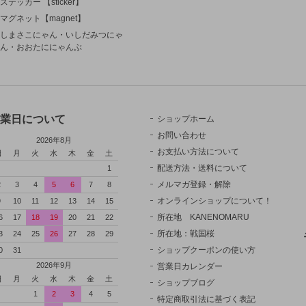
ステッカー 【sticker】
マグネット【magnet】
しまさこにゃん・いしだみつにゃ
ん・おおたににゃんぶ
業日について
ショップホーム
お問い合わせ
2026年8月
お支払い方法について
日
月
火
水
木
金
土
配送方法・送料について
1
メルマガ登録・解除
2
3
4
5
6
7
8
オンラインショップについて！
9
10
11
12
13
14
15
所在地 KANENOMARU
6
17
18
19
20
21
22
所在地：戦国桜
3
24
25
26
27
28
29
ショップクーポンの使い方
0
31
2026年9月
営業日カレンダー
日
月
火
水
木
金
土
ショップブログ
1
2
3
4
5
特定商取引法に基づく表記