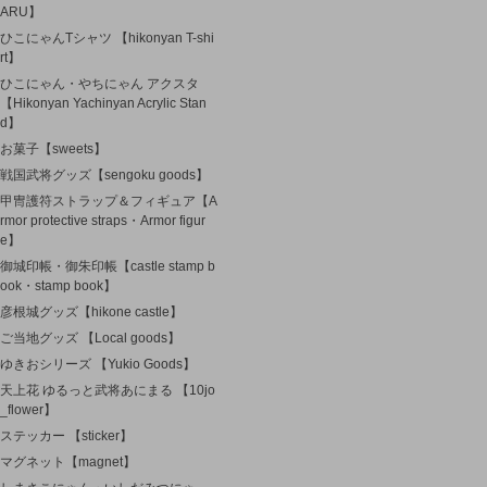
ARU】
ひこにゃんTシャツ 【hikonyan T-shi
rt】
ひこにゃん・やちにゃん アクスタ
【Hikonyan Yachinyan Acrylic Stan
d】
お菓子【sweets】
戦国武将グッズ【sengoku goods】
甲冑護符ストラップ＆フィギュア【A
rmor protective straps・Armor figur
e】
御城印帳・御朱印帳【castle stamp b
ook・stamp book】
彦根城グッズ【hikone castle】
ご当地グッズ 【Local goods】
ゆきおシリーズ 【Yukio Goods】
天上花 ゆるっと武将あにまる 【10jo
_flower】
ステッカー 【sticker】
マグネット【magnet】