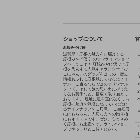
ショップについて
営
彦根みやげ便
滋賀県・彦根の魅力をお届けする【
彦根みやげ便 】のオンラインショッ
プへようこそ！ 彦根みやげ便では彦
根を代表する人気キャラクター「ひ
こにゃん」のグッズをはじめ、歴史
情緒あふれる彦根城にちなんだアイ
テム、ご当地ならではのオリジナル
1
グッズ、そして旅の思い出にぴった
2
りなお菓子など、幅広く取り揃えて
おります。 現地に足を運ばなくても
3
彦根の魅力を気軽に感じていただけ
るラインナップをご用意。 ご自宅用
にはもちろん、大切な方への贈り物
にもオススメです。ぜひ、心ときめ
く彦根のお土産をオンラインショッ
プでゆっくりとご覧ください。
1