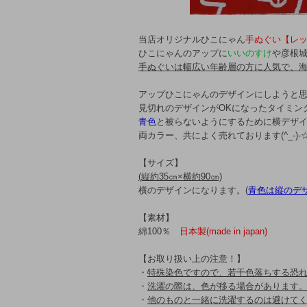
当店オリジナルひこにゃん
手ぬぐい【レ
ひこにゃんのアップに
いいのすけ
や彦根城
手ぬぐいは幅広い年齢層の方に人気で、
アップひこにゃんのデザインにしようと
見切れのデザインがOKになったタイミン
青色
と被らないようにするために横デザ
両カラー、共によく売れております(^_-)-
【サイズ】
(縦約35㎝×横約90㎝)
横のデザインになります。(
青色は縦のデ
【素材】
綿100％
日本製(made in japan)
【お取り扱い上の注意！】
・
特殊染色ですので、若干色落ちする恐
・
洗濯の際は、色が移る場合があります
・
他のものと一緒に洗濯するのは避けて