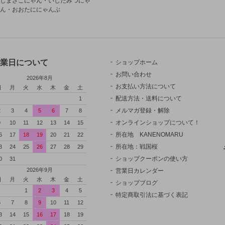
しまさこにゃん・いしだみつにゃ
ん・おおたににゃんぶ
業日について
ショップホーム
お問い合わせ
2026年8月
お支払い方法について
日
月
火
水
木
金
土
配送方法・送料について
1
メルマガ登録・解除
2
3
4
5
6
7
8
オンラインショップについて！
9
10
11
12
13
14
15
所在地 KANENOMARU
6
17
18
19
20
21
22
所在地：戦国桜
3
24
25
26
27
28
29
ショップクーポンの使い方
0
31
2026年9月
営業日カレンダー
日
月
火
水
木
金
土
ショップブログ
1
2
3
4
5
特定商取引法に基づく表記
6
7
8
9
10
11
12
3
14
15
16
17
18
19