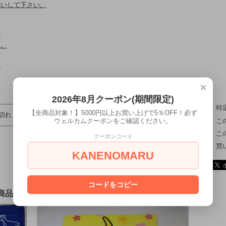
洗いして下さい。
。
た。
。
×
2026年8月クーポン(期間限定)
特
【全商品対象！】5000円以上お買い上げで5％OFF！必ず
切れ
ウェルカムクーポンをご確認ください。
こ
こ
クーポンコード
買
KANENOMARU
コードをコピー
商品も購入しています