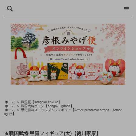
ホーム
>
戦国桜【sengoku zakura】
ホーム
>
戦国武将グッズ【sengoku goods】
ホーム
>
甲冑護符ストラップ＆フィギュア【Armor protective straps・Armor
figure】
★戦国武将 甲冑フィギュア(大)【徳川家康】