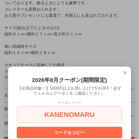
ついております。飾るときにとても豪華です。
コレクターも多数おられます。
お土産やプレゼントにも最適で、外国人にも喜ばれております。
サイズ(組み立てたときのもの)
縦約９ｃｍ×横約１７ｃｍ×高さ約２１ｃｍ
箱に収納時サイズ
縦約１０ｃｍ×横約１８ｃｍ
※すべてケースに収納しての発送
×
※簡単な組み立て式
※人気のため、在庫数が常に変わります。
2026年8月クーポン(期間限定)
【全商品対象！】5000円以上お買い上げで5％OFF！必ず
ウェルカムクーポンをご確認ください。
在庫状況
在庫1 売り切れ間近！
クーポンコード
販売価格
3,850円(税込)
KANENOMARU
購入数
コードをコピー