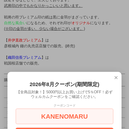
武将印の中でもかなりかっこいいと思います。
戦将の符プレミアム印の紙は黒に金羽がまざっています。
自然な風合い
になるため、それぞれ印が
オリジナル
になります。
(※印の金羽が多い、少ない場合がございます。)
【
井伊直政プレミアム
】は
彦根城内 鐘の丸売店店舗での販売。(終売)
【
織田信長プレミアム
】は
戦国桜店舗での販売。
×
購入数
売り切れ
2026年8月クーポン(期間限定)
【全商品対象！】5000円以上お買い上げで5％OFF！必ず
ウェルカムクーポンをご確認ください。
特定商取引法に基づく表記（返品等）
クーポンコード
この商品を友達に教える
KANENOMARU
この商品について問い合わせる