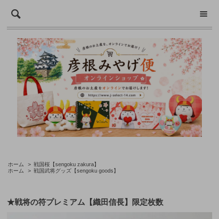
ホーム
>
戦国桜【sengoku zakura】
ホーム
>
戦国武将グッズ【sengoku goods】
★戦将の符プレミアム【織田信長】限定枚数