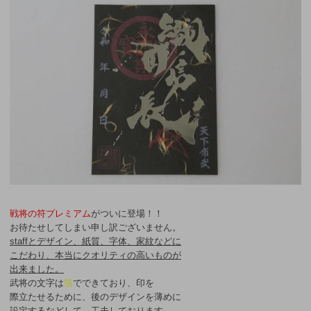
戦将の符プレミアム
がついに登場！！
お待たせしてしまい申し訳ございません。
staffとデザイン、紙質、字体、家紋などに
こだわり、本当にクオリティの高いものが
出来ました。
武将の文字は
箔
でできており、印を
際立たせるために、後のデザインを薄めに
設定するなどして、工夫しております。