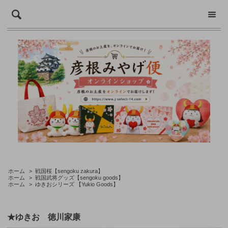
ホーム
>
戦国桜【sengoku zakura】
ホーム
>
戦国武将グッズ【sengoku goods】
ホーム
>
ゆきおシリーズ 【Yukio Goods】
★ゆきお 徳川家康