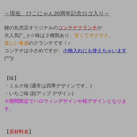
～現在、ひこにゃん20周年記念ロゴ入り～
鐘の丸売店オリジナルの
コンテナクランチ
が
大人気(^_-)-☆味は２種類あり、
甘くてサクサク、
楽しい食感
のクランチです！♪
コンテナは小さめですが、
小物入れにも使えちゃいます
(^^)/
【味】
・ミルク味 (通常は四季デザインです。)
・いちご味 (顔アップ デザイン)
※期間限定でハロウィンデザインや桜デザインとなりま
す。
【
原材料名
】