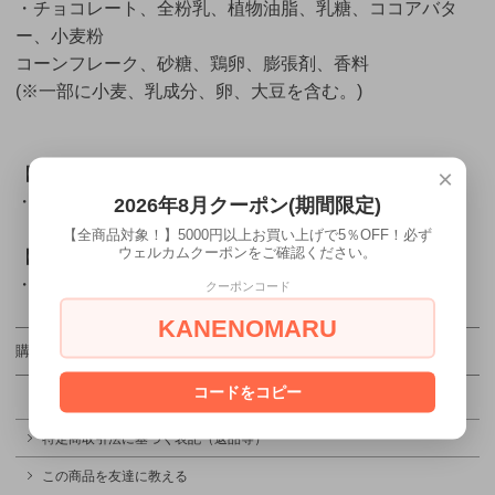
・チョコレート、全粉乳、植物油脂、乳糖、ココアバタ
ー、小麦粉
コーンフレーク、砂糖、鶏卵、膨張剤、香料
(※一部に小麦、乳成分、卵、大豆を含む。)
×
【
内容量
】
・6個 ミルククランチorいちご味
2026年8月クーポン(期間限定)
【全商品対象！】5000円以上お買い上げで5％OFF！必ず
ウェルカムクーポンをご確認ください。
【
賞味期限
】
・最新の賞味期限のものを発送致します。
クーポンコード
KANENOMARU
購入数
売り切れ
コードをコピー
特定商取引法に基づく表記（返品等）
この商品を友達に教える