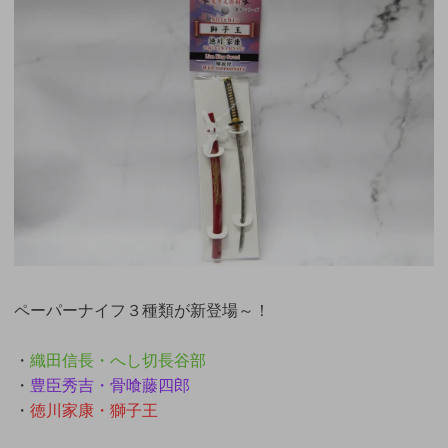
ペーパーナイフ３種類が新登場～！
・
織田信長・へし切長谷部
・
豊臣秀吉・骨喰藤四郎
・
徳川家康・獅子王