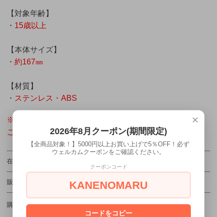
【対象年齢】
・
15歳以上
【本体サイズ】
・
約167㎜
【材質】
・
ステンレス・ABS
×
※裏面にある取り扱い注意をお読みになってから
2026年8月クーポン(期間限定)
ご使用ください。
【全商品対象！】5000円以上お買い上げで5％OFF！必ず
ウェルカムクーポンをご確認ください。
在庫状況
在庫2 売り切れ間近！
クーポンコード
販売価格
1,100円(税込)
KANENOMARU
購入数
コードをコピー