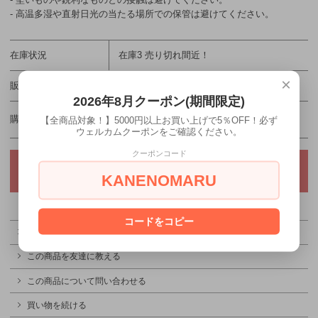
- 高温多湿や直射日光の当たる場所での保管は避けてください。
在庫状況
在庫3 売り切れ間近！
×
販売価格
1,200円(税込)
2026年8月クーポン(期間限定)
購入数
【全商品対象！】5000円以上お買い上げで5％OFF！必ず
ウェルカムクーポンをご確認ください。
クーポンコード
KANENOMARU
コードをコピー
特定商取引法に基づく表記（返品等）
この商品を友達に教える
この商品について問い合わせる
買い物を続ける