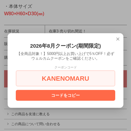
・本体サイズ
W80×H60×D30(㎜)
在庫状況
在庫3 売り切れ間近！
×
販売価格
660円(税込)
2026年8月クーポン(期間限定)
【全商品対象！】5000円以上お買い上げで5％OFF！必ず
購入数
ウェルカムクーポンをご確認ください。
クーポンコード
KANENOMARU
コードをコピー
特定商取引法に基づく表記（返品等）
この商品を友達に教える
この商品について問い合わせる