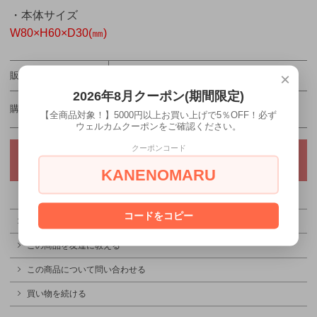
・本体サイズ
W80×H60×D30(㎜)
×
販売価格
660円(税込)
2026年8月クーポン(期間限定)
購入数
【全商品対象！】5000円以上お買い上げで5％OFF！必ず
ウェルカムクーポンをご確認ください。
クーポンコード
KANENOMARU
コードをコピー
特定商取引法に基づく表記（返品等）
この商品を友達に教える
この商品について問い合わせる
買い物を続ける